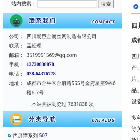
站内搜索：
四
公司：
四川朝巨金属丝网制造有限公司
成
联系：
孟经理
邮箱：
3519951569@qq.com
四
手机：
13730838878
产
电话：
028-64376778
片
地址：
成都市金牛区金府路555号金府星座9栋6
品
楼6-7号
设
本站共被浏览过 7631838 次
多
等
声屏障系列
507