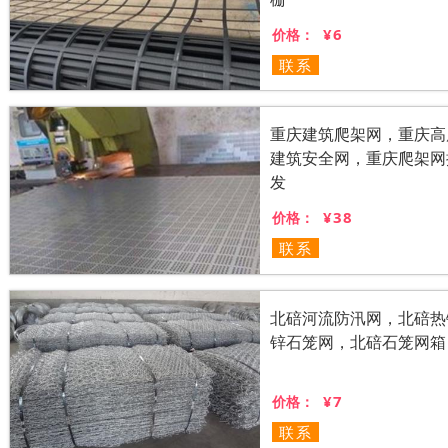
¥6
价格：
联系
重庆建筑爬架网，重庆高
建筑安全网，重庆爬架网
发
¥38
价格：
联系
北碚河流防汛网，北碚热
锌石笼网，北碚石笼网箱
¥7
价格：
联系