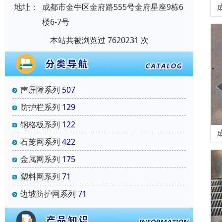
地址：
成都市金牛区金府路555号金府星座9栋6
楼6-7号
本站共被浏览过 7620231 次
声屏障系列
507
防护栏系列
129
钢格板系列
122
石笼网系列
422
金属网系列
175
塑料网系列
71
边坡防护网系列
71