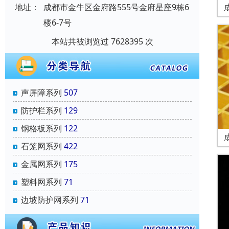
地址：
成都市金牛区金府路555号金府星座9栋6
楼6-7号
本站共被浏览过 7628395 次
声屏障系列
507
防护栏系列
129
钢格板系列
122
石笼网系列
422
金属网系列
175
塑料网系列
71
边坡防护网系列
71