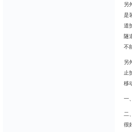
另
是
道
隧
不
另
止
移
一
二
很