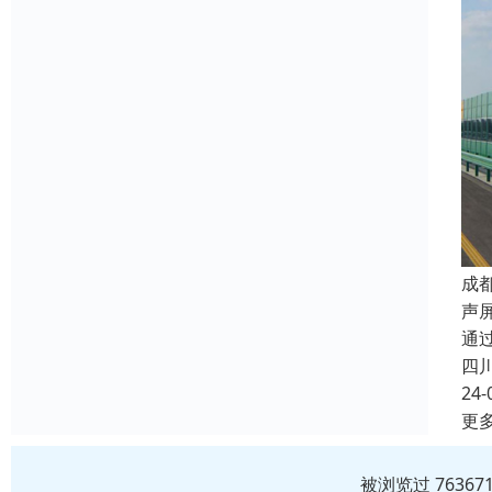
成
声
通
四
24-
更
被浏览过 7636