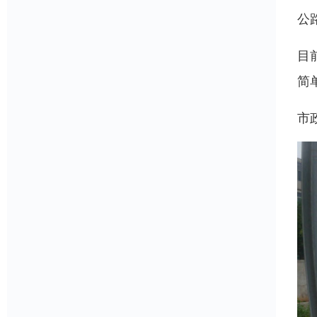
公
目
简
市