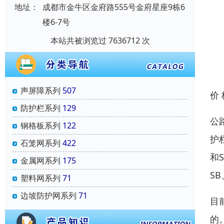
地址：
成都市金牛区金府路555号金府星座9栋6
楼6-7号
本站共被浏览过 7636712 次
声屏障系列
507
价
防护栏系列
129
公
钢格板系列
122
护
石笼网系列
422
和
金属网系列
175
SB
塑料网系列
71
边坡防护网系列
71
目
的