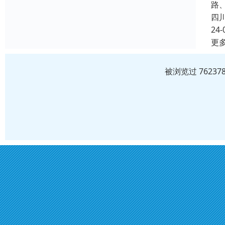
路
四
24-
更
被浏览过 7623