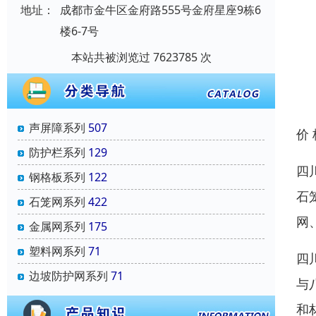
地址：
成都市金牛区金府路555号金府星座9栋6
楼6-7号
本站共被浏览过 7623785 次
声屏障系列
507
价
防护栏系列
129
四
钢格板系列
122
石
石笼网系列
422
网
金属网系列
175
塑料网系列
71
四
边坡防护网系列
71
与
和