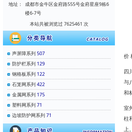
地址：
成都市金牛区金府路555号金府星座9栋6
楼6-7号
本站共被浏览过 7625461 次
声屏障系列
507
价
防护栏系列
129
四
钢格板系列
122
与
石笼网系列
422
和
金属网系列
175
塑料网系列
71
室
边坡防护网系列
71
柱
上