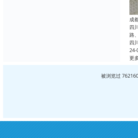
成
四
路
四
24-
更
被浏览过 7621