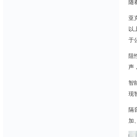
随
亚
以
于
阻
声
智
现
隔
加