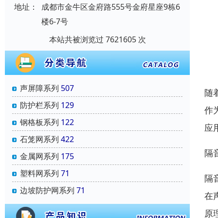
地址：
成都市金牛区金府路555号金府星座9栋6
楼6-7号
本站共被浏览过 7621605 次
声屏障系列
507
随
防护栏系列
129
作
钢格板系列
122
应
石笼网系列
422
隔
金属网系列
175
塑料网系列
71
隔
边坡防护网系列
71
在
原