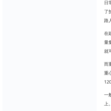
日
了
路
在
量
就
而
重
1
一
上