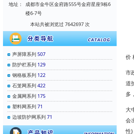
地址：
成都市金牛区金府路555号金府星座9栋6
楼6-7号
本站共被浏览过 7642697 次
声屏障系列
507
价
防护栏系列
129
市
钢格板系列
122
道
石笼网系列
422
多
金属网系列
175
塑料网系列
71
大
边坡防护网系列
71
会
性