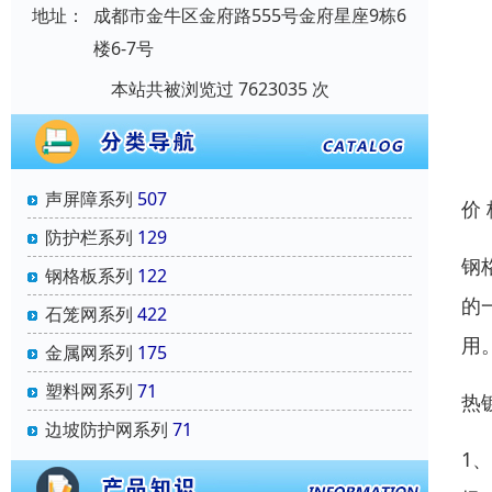
地址：
成都市金牛区金府路555号金府星座9栋6
楼6-7号
本站共被浏览过 7623035 次
声屏障系列
507
价
防护栏系列
129
钢
钢格板系列
122
的
石笼网系列
422
用
金属网系列
175
塑料网系列
71
热
边坡防护网系列
71
1