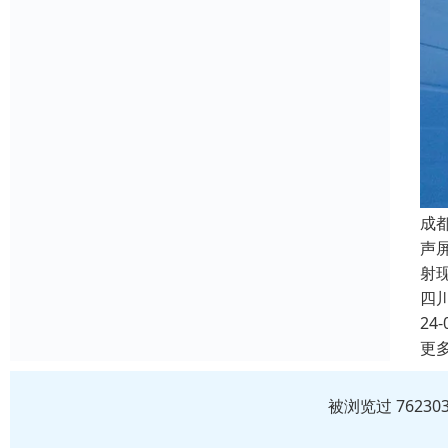
成
声
射
四
24-
更
被浏览过 7623